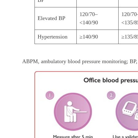
BP
120/70–
120/70
Elevated BP
<140/90
<135/8
Hypertension
≥140/90
≥135/8
ABPM, ambulatory blood pressure monitoring; BP, 