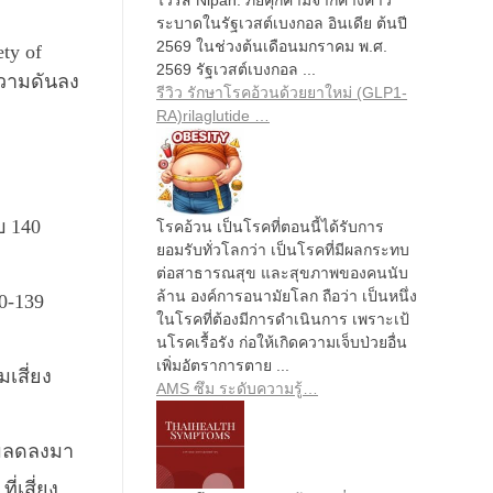
ระบาดในรัฐเวสต์เบงกอล อินเดีย ต้นปี
2569 ในช่วงต้นเดือนมกราคม พ.ศ.
ty of
2569 รัฐเวสต์เบงกอล ...
ความดันลง
รีวิว รักษาโรคอ้วนด้วยยาใหม่ (GLP1-
RA)rilaglutide …
บ 140
โรคอ้วน เป็นโรคที่ตอนนี้ได้รับการ
ยอมรับทั่วโลกว่า เป็นโรคที่มีผลกระทบ
ต่อสาธารณสุข และสุขภาพของคนนับ
ล้าน องค์การอนามัยโลก ถือว่า เป็นหนึ่ง
20-139
ในโรคที่ต้องมีการดำเนินการ เพราะเป้
นโรคเรื้อรัง ก่อให้เกิดความเจ็บป่วยอื่น
เพิ่มอัตราการตาย ...
เสี่ยง
AMS ซึม ระดับความรู้…
ามลดลงมา
่เสี่ยง