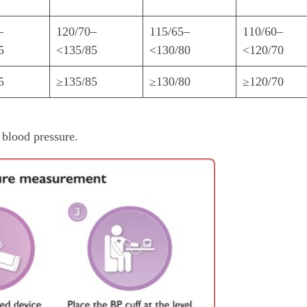
–
120/70–
115/65–
110/60–
5
<135/85
<130/80
<120/70
5
≥135/85
≥130/80
≥120/70
blood pressure.