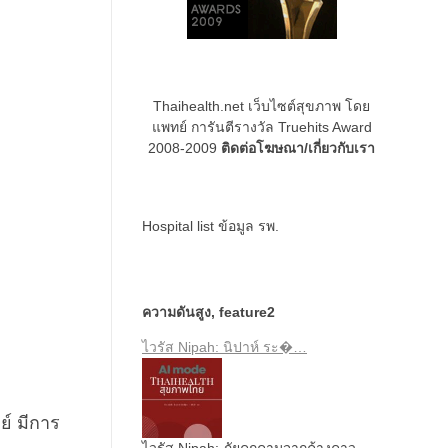
Thaihealth.net เว็บไซต์สุขภาพ โดย
แพทย์ การันตีรางวัล Truehits Award
2008-2009
ติดต่อโฆษณา/เกี่ยวกับเรา
Hospital list
ข้อมูล รพ.
ความดันสูง
,
feature2
ไวรัส Nipah: นิปาห์ ระ�…
ย์ มีการ
ไวรัส Nipah: ภัยคุกคามจากค้างคาว