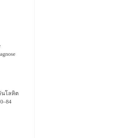
e
iagnose
ดันโลหิต
70–84