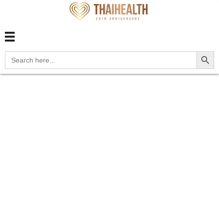
สุขภาพไทย Thaihealth
สุขภาพไทย Thaihealth
Search Button
Search
for:
Home
Blog
update
C7A Malignant
neuroendocrine t...
C7A Malignant
neuroendocrine
tumors Notes:
Malignant carcinoid