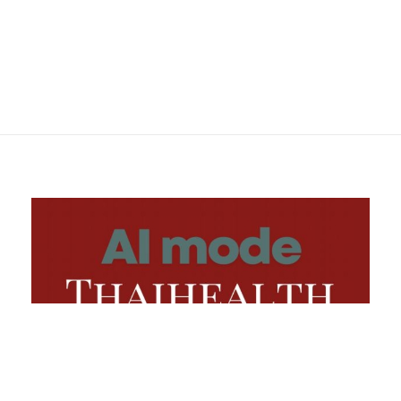
tumor of the colon
NOS ; Malignant
poorly differentiated
neur…