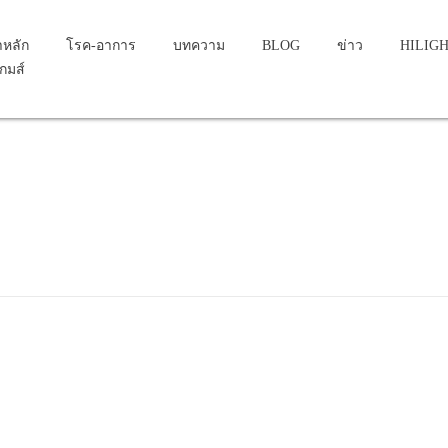
าหลัก
โรค-อาการ
บทความ
BLOG
ข่าว
HILIG
เกมส์