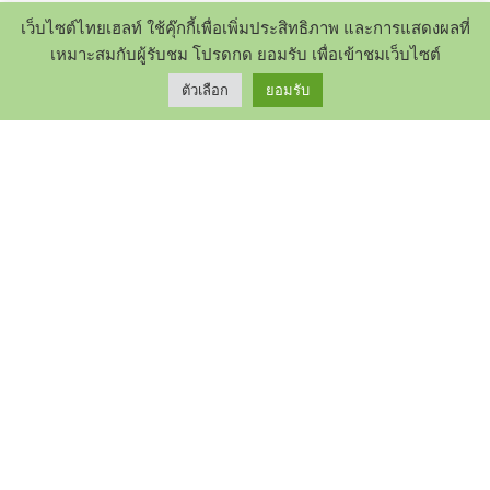
เว็บไซต์ไทยเฮลท์ ใช้คุ๊กกี้เพื่อเพิ่มประสิทธิภาพ และการแสดงผลที่
8/36 Moo6 North Rd. Pattaya 20150 Thailand
เหมาะสมกับผู้รับชม โปรดกด ยอมรับ เพื่อเข้าชมเว็บไซต์
Tel (66)0816521851
ตัวเลือก
ยอมรับ
ZONE
หน้าหลักสุขภาพ
|
ข่าวทั่วไป
|
บทความสุขภาพ
|
บล็อก
|
Hilight
|
เว็บบอร์ด
|
Sitemap
Privacy policy
|
Terms and condition
|
ติดต่อเรา
Social
Facebook