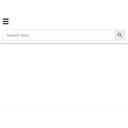
สุขภาพไทย Thaihealth
สุขภาพไทย Thaihealth
Search Button
Search
for:
Home
Blog
selfcare
กระเพาะปัสสาวะอักเสบ และปัส
สาว...
กระเพาะปัสสาวะ
อักเสบ และปัสสาวะขัด