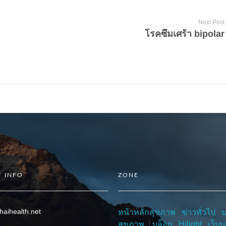
Next Post
โรคซึมเศร้า bipolar
 INFO
ZONE
haihealth.net
หน้าหลักสุขภาพ
|
ข่าวทั่วไป
|
สุขภาพ
|
บล็อก
|
Hilight
|
เว็บบ