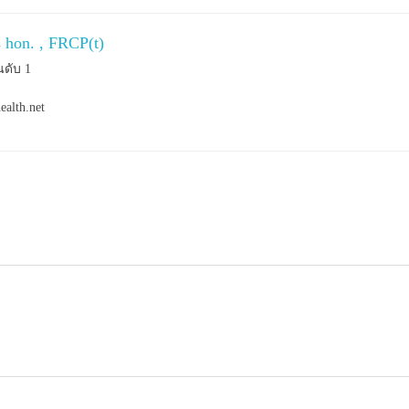
s hon. , FRCP(t)
นดับ 1
ealth.net