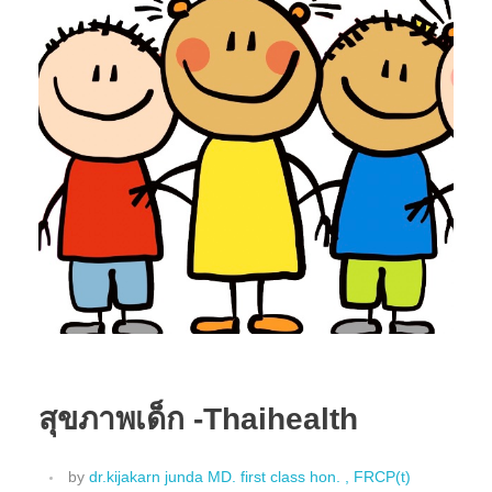
สุขภาพเด็ก -Thaihealth
by
dr.kijakarn junda MD. first class hon. , FRCP(t)