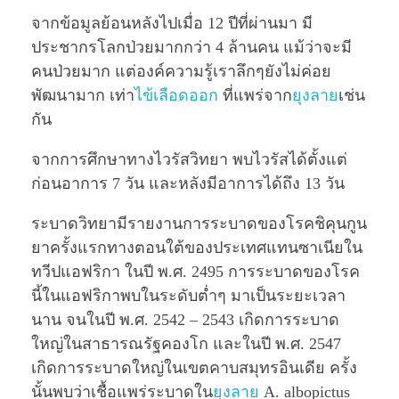
จากข้อมูลย้อนหลังไปเมื่อ 12 ปีที่ผ่านมา มี
ประชากรโลกป่วยมากกว่า 4 ล้านคน แม้ว่าจะมี
คนป่วยมาก แต่องค์ความรู้เราลึกๆยังไม่ค่อย
พัฒนามาก เท่า
ไข้เลือดออก
ที่แพร่จาก
ยุงลาย
เช่น
กัน
จากการศึกษาทางไวรัสวิทยา พบไวรัสได้ตั้งแต่
ก่อนอาการ 7 วัน และหลังมีอาการได้ถึง 13 วัน
ระบาดวิทยามีรายงานการระบาดของโรคชิคุนกูน
ยาครั้งแรกทางตอนใต้ของประเทศแทนซาเนียใน
ทวีปแอฟริกา ในปี พ.ศ. 2495 การระบาดของโรค
นี้ในแอฟริกาพบในระดับตํ่าๆ มาเป็นระยะเวลา
นาน จนในปี พ.ศ. 2542 – 2543 เกิดการระบาด
ใหญ่ในสาธารณรัฐคองโก และในปี พ.ศ. 2547
เกิดการระบาดใหญ่ในเขตคาบสมุทรอินเดีย ครั้ง
นั้นพบว่าเชื้อแพร่ระบาดใน
ยุงลาย
A. albopictus