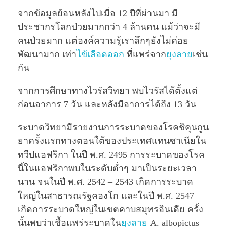
จากข้อมูลย้อนหลังไปเมื่อ 12 ปีที่ผ่านมา มี
ประชากรโลกป่วยมากกว่า 4 ล้านคน แม้ว่าจะมี
คนป่วยมาก แต่องค์ความรู้เราลึกๆยังไม่ค่อย
พัฒนามาก เท่า
ไข้เลือดออก
ที่แพร่จาก
ยุงลาย
เช่น
กัน
จากการศึกษาทางไวรัสวิทยา พบไวรัสได้ตั้งแต่
ก่อนอาการ 7 วัน และหลังมีอาการได้ถึง 13 วัน
ระบาดวิทยามีรายงานการระบาดของโรคชิคุนกูน
ยาครั้งแรกทางตอนใต้ของประเทศแทนซาเนียใน
ทวีปแอฟริกา ในปี พ.ศ. 2495 การระบาดของโรค
นี้ในแอฟริกาพบในระดับตํ่าๆ มาเป็นระยะเวลา
นาน จนในปี พ.ศ. 2542 – 2543 เกิดการระบาด
ใหญ่ในสาธารณรัฐคองโก และในปี พ.ศ. 2547
เกิดการระบาดใหญ่ในเขตคาบสมุทรอินเดีย ครั้ง
นั้นพบว่าเชื้อแพร่ระบาดใน
ยุงลาย
A. albopictus