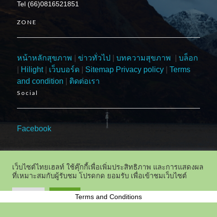
Tel (66)0816521851
ZONE
หน้าหลักสุขภาพ
|
ข่าวทั่วไป
|
บทความสุขภาพ
|
บล็อก
|
Hilight
|
เว็บบอร์ด
|
Sitemap
Privacy policy
|
Terms
and condition
|
ติดต่อเรา
Social
Facebook
เว็บไซต์ไทยเฮลท์ ใช้คุ๊กกี้เพื่อเพิ่มประสิทธิภาพ และการแสดงผล
ที่เหมาะสมกับผู้รับชม โปรดกด ยอมรับ เพื่อเข้าชมเว็บไซต์
ตัวเลือก
ยอมรับ
Terms and Conditions