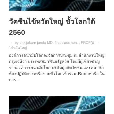
วัคซีนไข้หวัดใหญ่ ขั้วโลกใต้
2560
by
dr.kijakarn junda MD. first class hon. , FRCP(t)
ไข้หวัดใหญ่
องค์การอนามัยโลกจะจัดการประชุม ณ สํานักงานใหญ่
กรุงเจนีวา ประเทศสมาพันธรัฐสวิส โดยมีผู้เชี่ยวชาญ
จากองค์การอนามัยโลก บริษัทผู้ผลิตวัคซีน และสมาชิก
ห้องปฏิบัติการเครือข่ายทั่วโลกเข้าร่วมปรึกษาหารือ ใน
การ ...