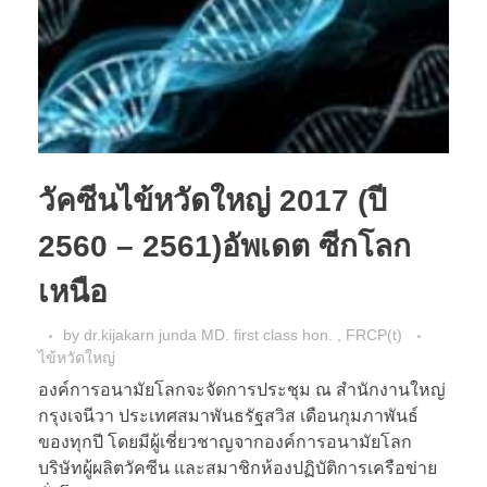
วัคซีนไข้หวัดใหญ่ 2017 (ปี
2560 – 2561)อัพเดต ซีกโลก
เหนือ
by
dr.kijakarn junda MD. first class hon. , FRCP(t)
ไข้หวัดใหญ่
องค์การอนามัยโลกจะจัดการประชุม ณ สำนักงานใหญ่
กรุงเจนีวา ประเทศสมาพันธรัฐสวิส เดือนกุมภาพันธ์
ของทุกปี โดยมีผู้เชี่ยวชาญจากองค์การอนามัยโลก
บริษัทผู้ผลิตวัคซีน และสมาชิกห้องปฏิบัติการเครือข่าย