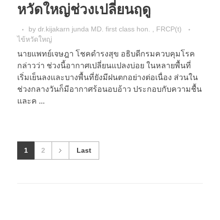
หวัดใหญ่ช่วงเปลี่ยนฤดู
by
dr.kijakarn junda MD. first class hon. , FRCP(t)
ไข้หวัดใหญ่
นายแพทย์เจษฎา โชคดำรงสุข อธิบดีกรมควบคุมโรค
กล่าวว่า ช่วงนี้อากาศเปลี่ยนแปลงบ่อย ในหลายพื้นที่
เริ่มเย็นลงและบางพื้นที่ยังมีฝนตกอย่างต่อเนื่อง ส่วนใน
ช่วงกลางวันก็มีอากาศร้อนอบอ้าว ประกอบกับความชื้น
และค ...
1
2
Last