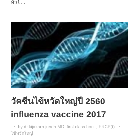
ทั่วโ ...
วัคซีนไข้หวัดใหญ่ปี 2560
influenza vaccine 2017
by
dr.kijakarn junda MD. first class hon. , FRCP(t)
ไข้หวัดใหญ่