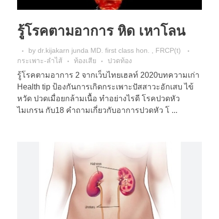
รู้โรคตามอาการ หิด เหาโลน
by
dr.kijakarn junda MD. first class hon. , FRCP(t)
กระเพาะ-ลำไส้
ท้องเสีย
ปวดท้อง
รู้โรคตามอาการ 2 จากเว็บไทยเฮลท์ 2020บทความเก่า
Health tip ป้องกันการเกิดกระเพาะปัสสาวะอักเสบ ไข้
หวัด ปวดเมื่อยกล้ามเนื้อ ทำอย่างไรดี โรคปวดหัว
ไมเกรน กับ18 คำถามเกี่ยวกับอาการปวดหัว โ ...