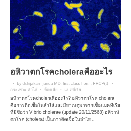
อหิวาตกโรคcholeraคืออะไร
by
dr.kijakarn junda MD. first class hon. , FRCP(t)
กระเพาะ-ลำไส้
ท้องเสีย
แบคทีเรีย
อหิวาตกโรคcholeraคืออะไร? อหิวาตกโรค cholera
คือการติดเชื้อในลำไส้และมีสาเหตุมาจากเชื้อแบคทีเรีย
ที่มีชื่อว่า Vibrio cholerae (update 20/11/2568) อหิวาห์
ตกโรค (cholera) เป็นการติดเชื้อในลำไส ...