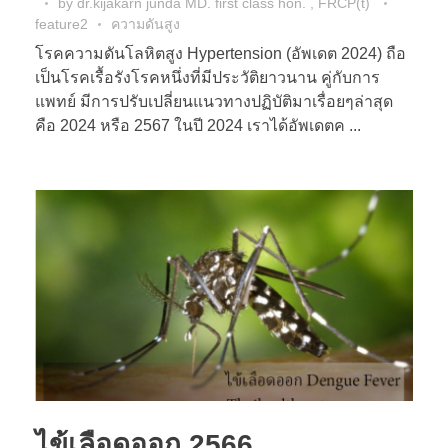
by
dr.kijakarn junda MD. first class hon. , FRCP(t)
feature2
ความดันสูง
โรคความดันโลหิตสูง Hypertension (อัพเดต 2024) ถือ
เป็นโรคเรื้อรังโรคหนึ่งที่มีประวัติยาวนาน คู่กับการ
แพทย์ มีการปรับเปลี่ยนแนวทางปฏิบัติมาเรื่อยๆล่าสุด
คือ 2024 หรือ 2567 ในปี 2024 เราได้อัพเดตค ...
ไข้เลือดออก 2566