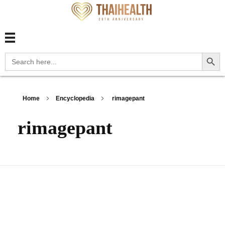
สุขภาพไทย Thaihealth
สุขภาพไทย Thaihealth
Search Button
Search
for:
Home
Encyclopedia
rimagepant
rimagepant