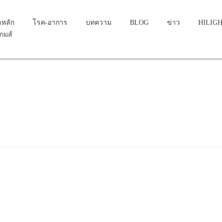
าหลัก
โรค-อาการ
บทความ
BLOG
ข่าว
HILIG
เกมส์