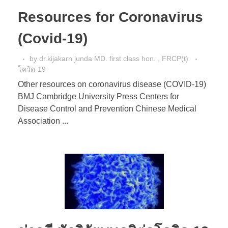
Resources for Coronavirus
(Covid-19)
by
dr.kijakarn junda MD. first class hon. , FRCP(t)
โควิด-19
Other resources on coronavirus disease (COVID-19)
BMJ Cambridge University Press Centers for
Disease Control and Prevention Chinese Medical
Association ...