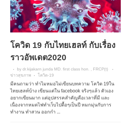
โควิด 19 กับไทยเฮลท์ กับเรื่อง
ราวอัพเดต2020
by
dr.kijakarn junda MD. first class hon. , FRCP(t)
ข่าวสุขภาพ
โควิด-19
มีคนถามว่า ทำไมหมอไม่เขียนบทความ โควิด 19ใน
ไทยเฮลท์บ้าง เขียนแต่ใน facebook จริงๆแล้ว ตัวเอง
อยากเขียนมาก แต่อุปสรรคสำคัญคือเวลาที่มี และ
เนื่องจากหมดไฟทำเว็บไปดื้อๆเป็นปี หมกมุ่นกับการ
ทำงาน ทำสวน ออกกำ ...