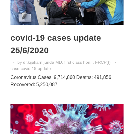
covid-19 cases update
25/6/2020
by
dr.kijakarn junda MD. first class hon. , FRCP(t)
case covid 19 update
Coronavirus Cases: 9,714,860 Deaths: 491,856
Recovered: 5,250,087