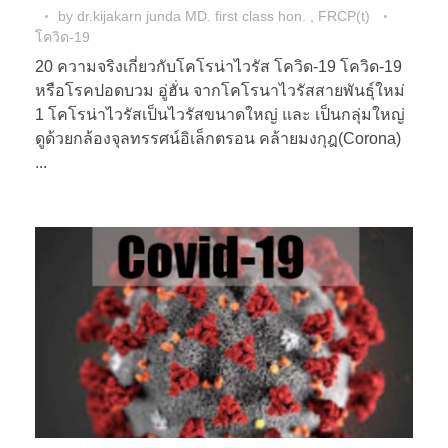
by
dr.kijakarn junda MD. first class hon. , FRCP(t)
โควิด-19
20 ความจริงเกี่ยวกับโคโรน่าไวรัส โควิด-19 โควิด-19
หรือโรคปอดบวม อู่ฮั่น จากโคโรนาไวรัสสายพันธุ์ใหม่
1 โคโรน่าไวรัสเป็นไวรัสขนาดใหญ่ และ เป็นกลุ่มใหญ่
ดูด้วยกล้องจุลทรรศน์อิเล็กตรอน คล้ายมงกุฎ(Corona)
...