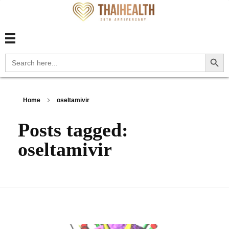
สุขภาพไทย Thaihealth
สุขภาพไทย Thaihealth
Search Button
Search
for:
Home
oseltamivir
Posts tagged:
oseltamivir