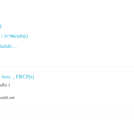
)
ว / ภาพเบลอ)
lutide…
s hon. , FRCP(t)
นดับ 1
ealth.net