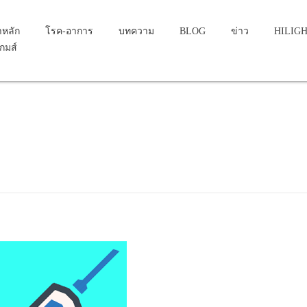
าหลัก
โรค-อาการ
บทความ
BLOG
ข่าว
HILIG
เกมส์
ไข้หวัดใหญ่
วัคซีนไข้หวัดใหญ่ในไทย ปี2559-...
ย ปี2559-2560