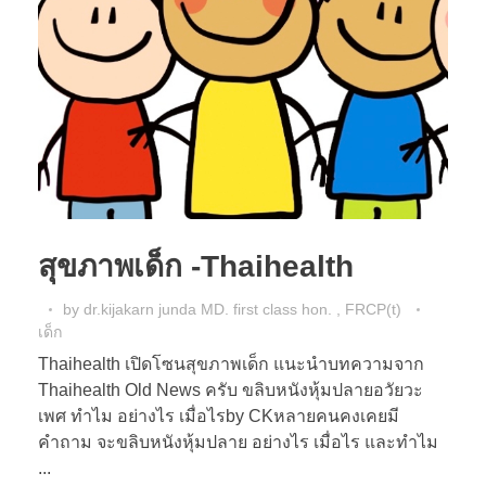
สุขภาพเด็ก -Thaihealth
by
dr.kijakarn junda MD. first class hon. , FRCP(t)
เด็ก
Thaihealth เปิดโซนสุขภาพเด็ก แนะนำบทความจาก
Thaihealth Old News ครับ ขลิบหนังหุ้มปลายอวัยวะ
เพศ ทำไม อย่างไร เมื่อไรby CKหลายคนคงเคยมี
คำถาม จะขลิบหนังหุ้มปลาย อย่างไร เมื่อไร และทำไม
...