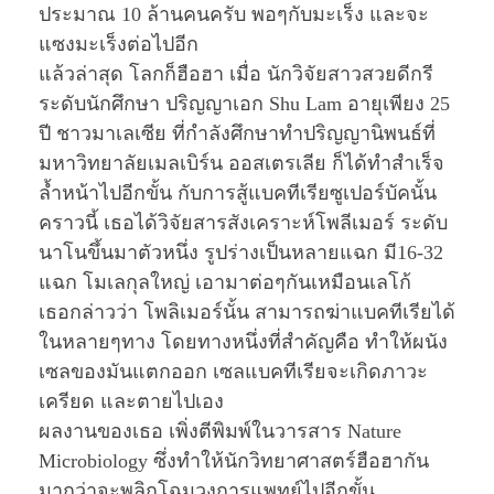
ประมาณ 10 ล้านคนครับ พอๆกับมะเร็ง และจะ
แซงมะเร็งต่อไปอีก
แล้วล่าสุด โลกก็ฮือฮา เมื่อ นักวิจัยสาวสวยดีกรี
ระดับนักศึกษา ปริญญาเอก Shu Lam อายุเพียง 25
ปี ชาวมาเลเซีย ที่กำลังศึกษาทำปริญญานิพนธ์ที่
มหาวิทยาลัยเมลเบิร์น ออสเตรเลีย ก็ได้ทำสำเร็จ
ล้ำหน้าไปอีกขั้น กับการสู้แบคทีเรียซูเปอร์บัคนั้น
คราวนี้ เธอได้วิจัยสารสังเคราะห์โพลีเมอร์ ระดับ
นาโนขึ้นมาตัวหนึ่ง รูปร่างเป็นหลายแฉก มี16-32
แฉก โมเลกุลใหญ่ เอามาต่อๆกันเหมือนเลโก้
เธอกล่าวว่า โพลิเมอร์นั้น สามารถฆ่าแบคทีเรียได้
ในหลายๆทาง โดยทางหนึ่งที่สำคัญคือ ทำให้ผนัง
เซลของมันแตกออก เซลแบคทีเรียจะเกิดภาวะ
เครียด และตายไปเอง
ผลงานของเธอ เพิ่งตีพิมพ์ในวารสาร Nature
Microbiology ซึ่งทำให้นักวิทยาศาสตร์ฮือฮากัน
มากว่าจะพลิกโฉมวงการแพทย์ไปอีกขั้น