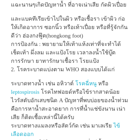
แฉะนานๆเกิดปัญหาน้ำ ที่อาจเน่าเสีย กัดผิวเปื่อย
และแบคทีเรียเข้าไปในผิว หรือเชื้อรา เข้าผิว ก่อ
ให้เกิดอาการ ซอกนิ้ว หรือเท้าเปื่อย หรือที่รู้จักกัน
ดีว่า ฮ่องกงฟู๊ต(hongkong foot)
การป้องกัน : พยายามให้เท้าแห้งเท่าที่จะทำได้
เช็ดเท้า ผึ่งลม และแป้งโรย เวลาลงน้ำใช้บู๊ต
การรักษา ยาทารักษาเชื้อรา โรยแป้ง
2. โรคระบาดแบ่งตาม WHO สองแบบได้แก่
ระบาดทางน้ำ เช่น อหิวาต์
โรคฉี่หนู
หรือ
leptospirosis
โรคไทฟอยด์หรือไข้รากสาดน้อย
ไวรัสตับอักเสบชนิด A ปัญหาที่พบบ่อยของน้ำท่วม
คือการหาน้ำสะอาดยาก การที่น้ำแช่ขังนาน เน่า
เสีย ก็ติดเชื้อเหล่านี้ได้ครับ
ระบาดทางแมลงหรือสัตว์กัด เช่น มาเลเรีย
ไข้
เลือดออก