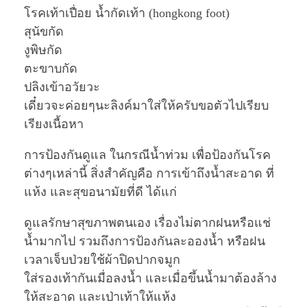
โรคเท้าเปื่อย น้ำกัดเท้า (hongkong foot)
สุนัขกัด
งูพิษกัด
ตะขาบกัด
ปลิงเข้าอวัยวะ
เดี๋ยวจะค่อยๆนะลิงค์มาใส่ให้ครับขอตัวไปเรียบ
เรียงเนื้อหา
การป้องกันดูแล ในกรณีน้ำท่วม เพื่อป้องกันโรค
ต่างๆเหล่านี้ สิ่งสำคัญคือ การเข้าถึงน้ำสะอาด ที่
แห้ง และสุขอนามัยที่ดี ได้แก่
ดูแลรักษาสุขภาพตนเอง เรื่องไม่ตากฝนหรือแช่
น้ำมากไป รวมถึงการป้องกันละอองน้ำ หรือฝน
เวลาเจ็บป่วยใช้ผ้าปิดปากจมูก
ใส่รองเท้ากันเมื่อลงน้ำ และเมื่อขึ้นน้ำมาต้องล้าง
ให้สะอาด และเป่าเท้าให้แห้ง