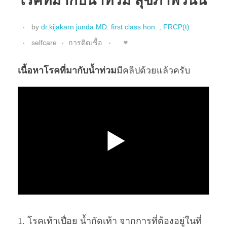
โรคที่มากับน้ำท่วม สุขภาพวันนี้
by
dr.kijakarn junda MD. first class hon. , FRCP(t)
selfcare
การติดเชื้อ
เนื้อหาโรคที่มากับน้ำท่วม
มีคลิปด้วยแล้วครับ
1. โรคเท้าเปื่อย น้ำกัดเท้า จากการที่ต้องอยู่ในที่