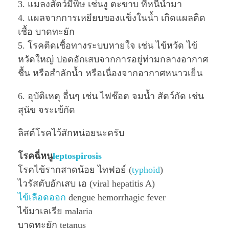
3. แมลงสัตว์มีพิษ เช่นงู ตะขาบ ที่หนีน้ำมา
4. แผลจากการเหยียบของแข็งในน้ำ เกิดแผลติด
เชื้อ บาดทะยัก
5. โรคติดเชื้อทางระบบหายใจ เช่น ไข้หวัด ไข้
หวัดใหญ่ ปอดอักเสบจากการอยู่ท่ามกลางอากาศ
ชื้น หรือสำลักน้ำ หรือเนื่องจากอากาศหนาวเย็น
6. อุบัติเหตุ อื่นๆ เช่น ไฟช๊อต จมน้ำ สัตว์กัด เช่น
สุนัข จระเข้กัด
ลิสต์โรคไว้สักหน่อยนะครับ
โรคฉี่หนู
leptospirosis
โรคไข้รากสาดน้อย ไทฟอย์ (
typhoid
)
ไวรัสตับอักเสบ เอ (viral hepatitis A)
ไข้เลือดออก
dengue hemorrhagic fever
ไข้มาเลเรีย malaria
บาดทะยัก tetanus