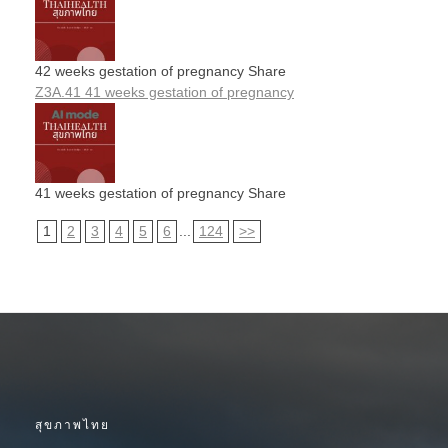
42 weeks gestation of pregnancy Share
Z3A.41 41 weeks gestation of pregnancy
41 weeks gestation of pregnancy Share
1
2
3
4
5
6
...
124
>>
สุขภาพไทย