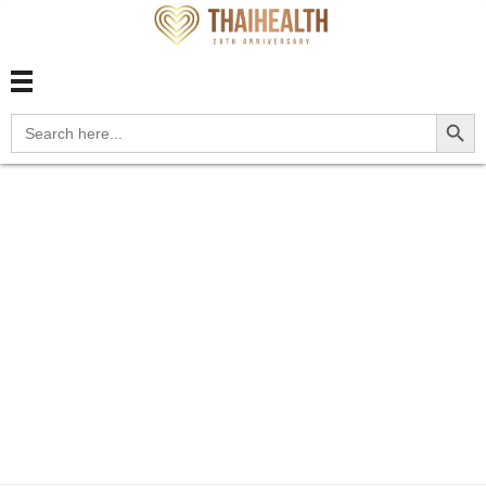
สุขภาพไทย Thaihealth
สุขภาพไทย Thaihealth
Search Button
Search
for:
Home
Blog
update
C4A.112 Merkel cell
carcinoma ...
C4A.112 Merkel cell
carcinoma of right
lower eyelid, including
canthus