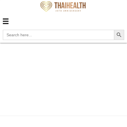
สุขภาพไทย Thaihealth
สุขภาพไทย Thaihealth
Search Button
Search
for:
Home
Blog
update
C4A.39 Merkel cell carcinoma
o...
C4A.39 Merkel cell
carcinoma of other
parts of face