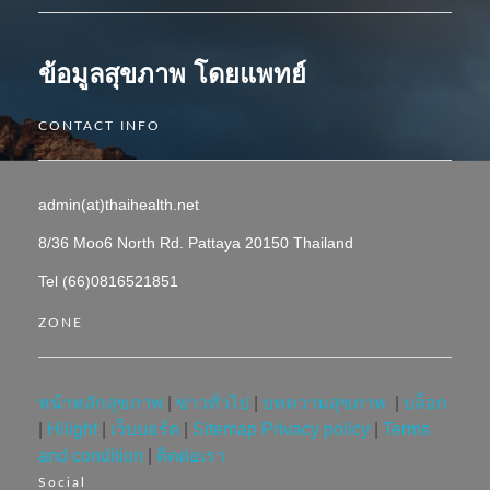
ข้อมูลสุขภาพ โดยแพทย์
CONTACT INFO
admin(at)thaihealth.net
8/36 Moo6 North Rd. Pattaya 20150 Thailand
Tel (66)0816521851
ZONE
หน้าหลักสุขภาพ
|
ข่าวทั่วไป
|
บทความสุขภาพ
|
บล็อก
|
Hilight
|
เว็บบอร์ด
|
Sitemap
Privacy policy
|
Terms
and condition
|
ติดต่อเรา
Social