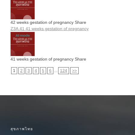
42 weeks gestation of pregnancy Share
Z3A.41 41 weeks gestation of pregnancy
41 weeks gestation of pregnancy Share
1
2
3
4
5
6
...
124
>>
สุขภาพไทย