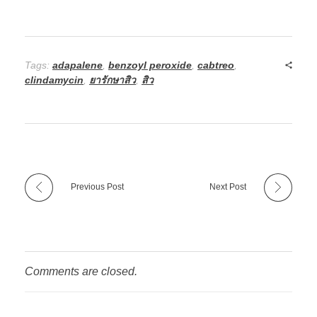
Tags:
adapalene
,
benzoyl peroxide
,
cabtreo
,
clindamycin
,
ยารักษาสิว
,
สิว
Previous Post
Next Post
Comments are closed.