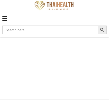
สุขภาพไทย Thaihealth
สุขภาพไทย Thaihealth
Search Button
Search
for:
Home
Blog
update
D3A.01 Benign carcinoid
tumors...
D3A.01 Benign
carcinoid tumors of
the small intestine