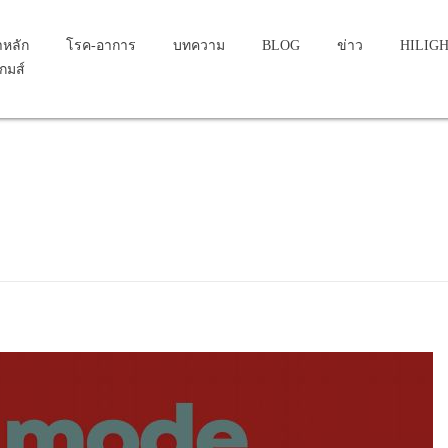
าหลัก
โรค-อาการ
บทความ
BLOG
ข่าว
HILIG
เกมส์
s...
d tumors of other sites