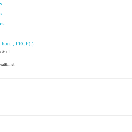
s
s
es
s hon. , FRCP(t)
นดับ 1
ealth.net