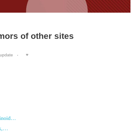
ors of other sites
update
cinoid…
ix,…