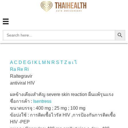
สุขภาพไทย Thaihealth
สุขภาพไทย Thaihealth
Search Button
Search
for:
A
C
D
E
G
I
K
L
M
N
R
S
T
Z
ย
เ
ไ
Ra
Re
Ri
Raltegravir
antiviral HIV
ผลข้างเคียงสำคัญ severe skin reaction ผื่นแพ้รุนแรง
ชื่อการค้า :
Isentress
ขนาดบรรจุ : 400 mg ; 25 mg ; 100 mg
ข้อบ่งใช้ : การติดเชื้อไวรัส HIV ,การป้องกันการติดเชื้อ
HIV -PEP