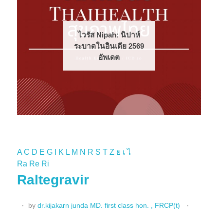
รีวิว รักษาโรคอ้วนด้วย
ยาใหม่ (GLP1-
RA)rilaglutide
tirzepatide semaglut...
A
C
D
E
G
I
K
L
M
N
R
S
T
Z
ย
เ
ไ
Ra
Re
Ri
Raltegravir
by
dr.kijakarn junda MD. first class hon. , FRCP(t)