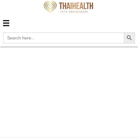
สุขภาพไทย Thaihealth
สุขภาพไทย Thaihealth
Search Button
Search
for:
Home
Blog
update
M1A.079 Idiopathic chronic
gou...
M1A.079 Idiopathic
chronic gout,
unspecified ankle and
foot