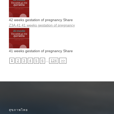
42 weeks gestation of pregnancy Share
Z3A.41 41 weeks gestation of pregnancy
41 weeks gestation of pregnancy Share
1
2
3
4
5
6
...
124
>>
สุขภาพไทย