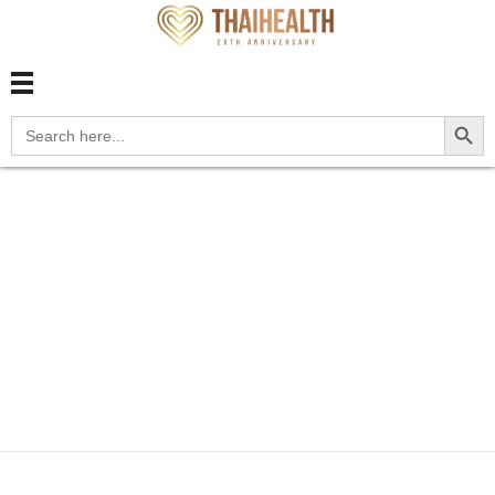
สุขภาพไทย Thaihealth
สุขภาพไทย Thaihealth
Search Button
Search
for:
Home
Blog
update
M1A.141 Lead-induced
chronic g...
M1A.141 Lead-
induced chronic gout,
right hand