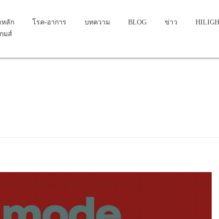
าหลัก
โรค-อาการ
บทความ
BLOG
ข่าว
HILIG
เกมส์
 g...
hronic gout, left ankle an