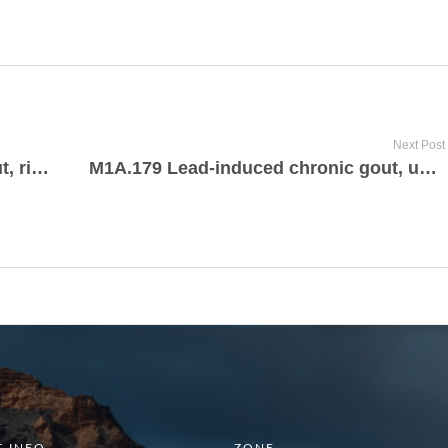
Next Post
M1A.171 Lead-induced chronic gout, right ankle and foot
M1A.179 Lead-induced chronic gout, unspecified ankle and foot
 INFO
ZONE