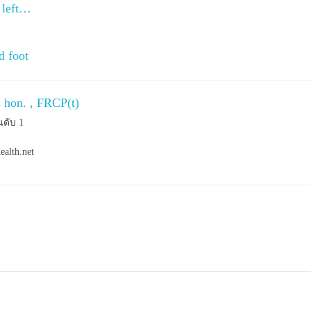
 left…
d foot
s hon. , FRCP(t)
นดับ 1
ealth.net