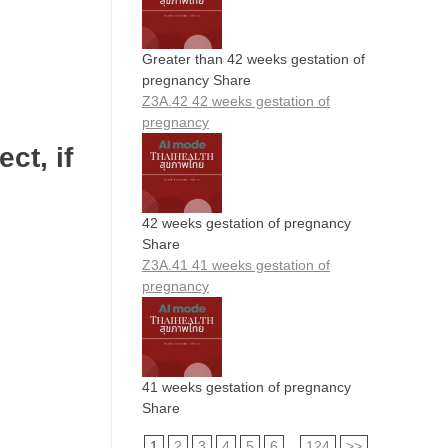
Greater than 42 weeks gestation of
pregnancy Share
Z3A.42 42 weeks gestation of
pregnancy
ct, if
42 weeks gestation of pregnancy
Share
Z3A.41 41 weeks gestation of
pregnancy
41 weeks gestation of pregnancy
Share
1
2
3
4
5
6
...
124
>>