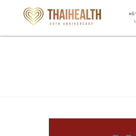
หน้
สุขภาพไทย Thaihealth
สุขภาพไทย Thaihealth
Home
Blog
update
M1A.2 Drug-induced chronic g
M1A.2 Drug-induced chr
applicable, to identify