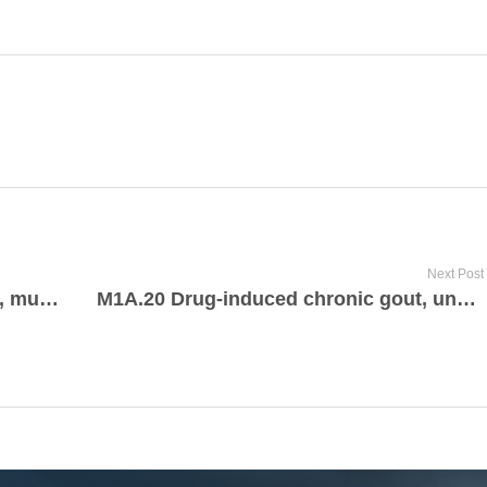
Next Post
M1A.19 Lead-induced chronic gout, multiple sites
M1A.20 Drug-induced chronic gout, unspecified site