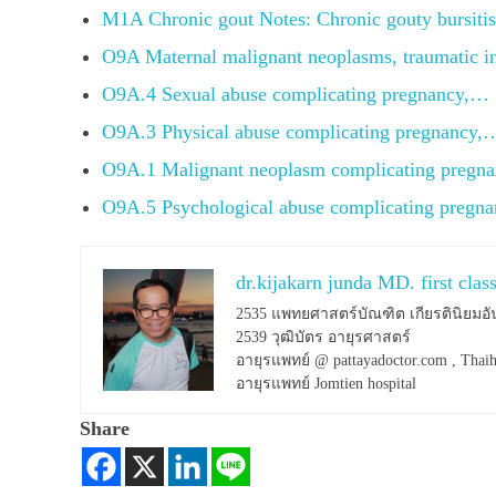
M1A Chronic gout Notes: Chronic gouty bursiti
O9A Maternal malignant neoplasms, traumatic i
O9A.4 Sexual abuse complicating pregnancy,…
O9A.3 Physical abuse complicating pregnancy,
O9A.1 Malignant neoplasm complicating pregn
O9A.5 Psychological abuse complicating pregn
dr.kijakarn junda MD. first clas
2535 แพทยศาสตร์บัณฑิต เกียรตินิยมอั
2539 วุฒิบัตร อายุรศาสตร์
อายุรแพทย์ @ pattayadoctor.com , Thaih
อายุรแพทย์ Jomtien hospital
Share