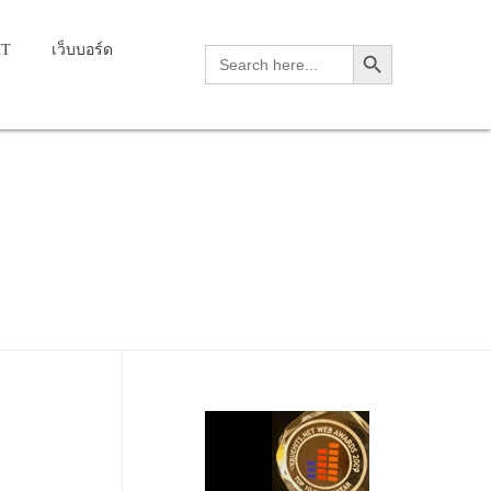
Search Button
HT
เว็บบอร์ด
Search
for:
dverse effect, if
 sixth c…