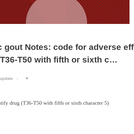
gout Notes: code for adverse effe
(T36-T50 with fifth or sixth c…
update
ntify drug (T36-T50 with fifth or sixth character 5)