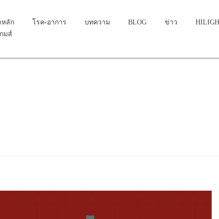
าหลัก
โรค-อาการ
บทความ
BLOG
ข่าว
HILIG
เกมส์
ou...
onic gout Notes: code for a
 drug (T36-T50 with fifth or