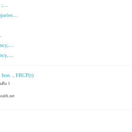
s ;…
njuries…
…
ancy,…
ancy,…
s hon. , FRCP(t)
นดับ 1
ealth.net