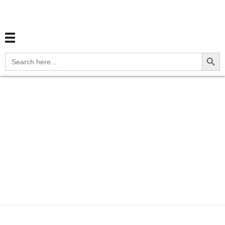
สุขภาพไทย Thaihealth
สุขภาพไทย Thaihealth
Search Button
Search
for:
Home
Blog
update
M1A.32 Chronic gout due to
ren...
M1A.32 Chronic gout
due to renal
impairment, elbow