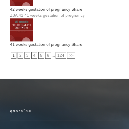
42 weeks gestation of pregnancy Share
Z3A.41 41 weeks gestation of pregnancy
41 weeks gestation of pregnancy Share
1
2
3
4
5
6
...
124
>>
สุขภาพไทย