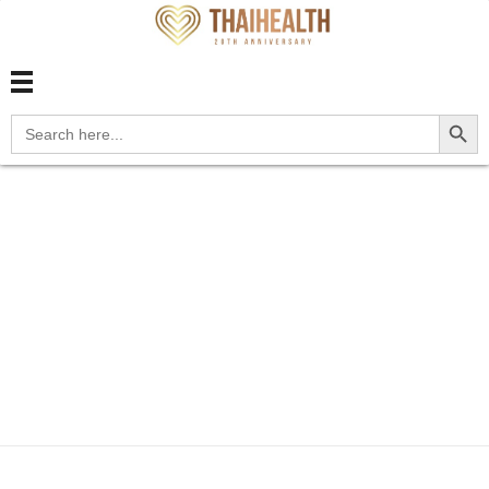
สุขภาพไทย Thaihealth
สุขภาพไทย Thaihealth
Search Button
Search
for:
Home
Blog
update
M1A.33 Chronic gout due to
ren...
M1A.33 Chronic gout
due to renal
impairment, wrist