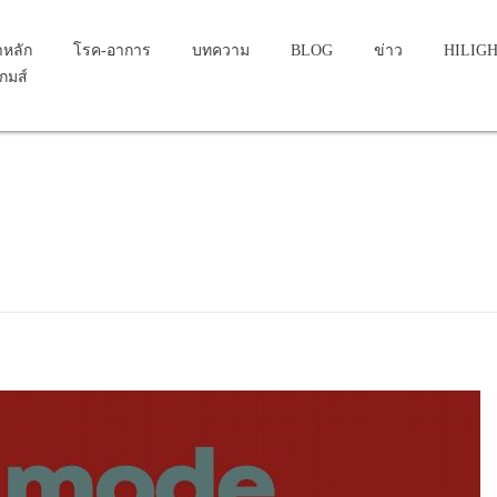
าหลัก
โรค-อาการ
บทความ
BLOG
ข่าว
HILIG
เกมส์
...
ue to renal impairment, h