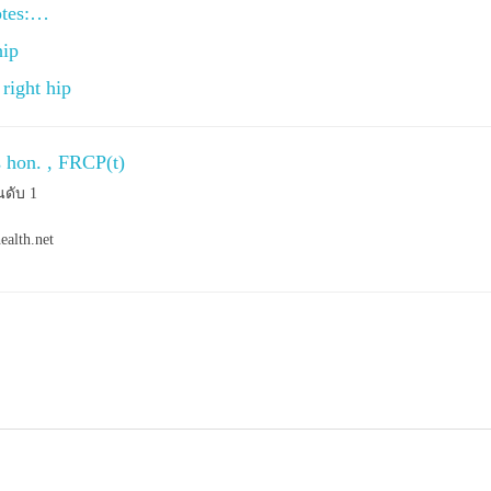
otes:…
hip
right hip
s hon. , FRCP(t)
นดับ 1
ealth.net