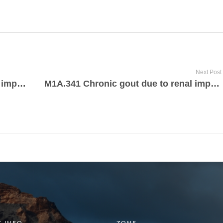
Next Post
M1A.339 Chronic gout due to renal impairment, unspecified wrist
M1A.341 Chronic gout due to renal impairment, right hand
 INFO
ZONE