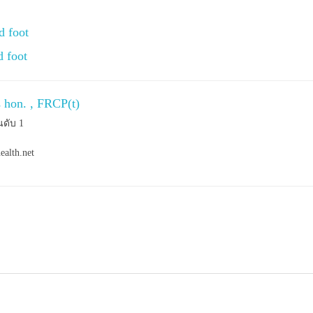
d foot
d foot
s hon. , FRCP(t)
นดับ 1
ealth.net