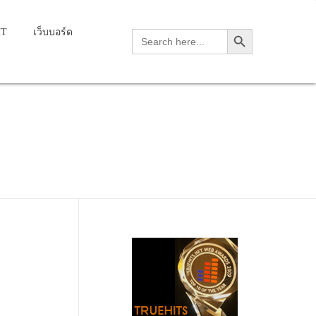
Search Button
HT
เว็บบอร์ด
Search
for:
kle and foot