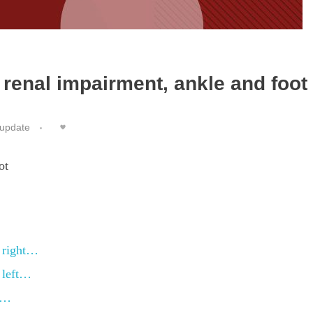
renal impairment, ankle and foot
update
ot
 right…
 left…
,…