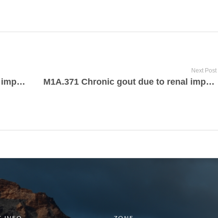
Next Post
M1A.369 Chronic gout due to renal impairment, unspecified knee
M1A.371 Chronic gout due to renal impairment, right ankle and foot
 INFO
ZONE