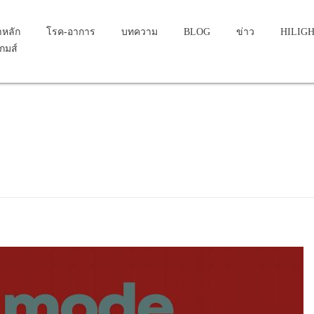
าหลัก
โรค-อาการ
บทความ
BLOG
ข่าว
HILIG
เกมส์
...
ue to renal impairment, an