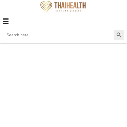
สุขภาพไทย Thaihealth
สุขภาพไทย Thaihealth
Search Button
Search
for:
Home
Blog
update
M1A.431 Other secondary
chroni...
M1A.431 Other
secondary chronic
gout, right wrist