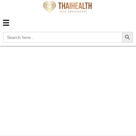
สุขภาพไทย Thaihealth
สุขภาพไทย Thaihealth
Search Button
Search
for:
Home
Blog
update
O9A.313 Physical abuse
complic...
O9A.313 Physical
abuse complicating
pregnancy, third
trimester