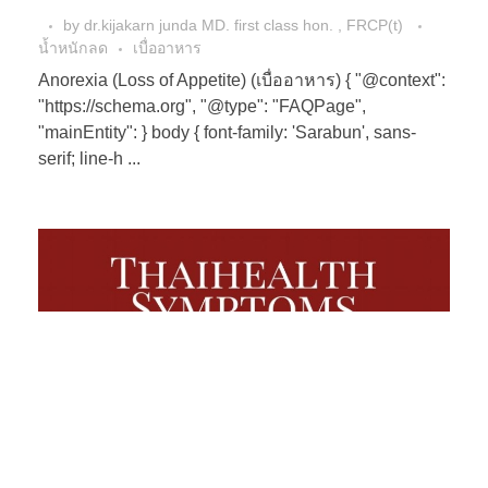
by
dr.kijakarn junda MD. first class hon. , FRCP(t)
น้ำหนักลด
เบื่ออาหาร
Anorexia (Loss of Appetite) (เบื่ออาหาร) { "@context":
"https://schema.org", "@type": "FAQPage",
"mainEntity": } body { font-family: 'Sarabun', sans-
serif; line-h ...