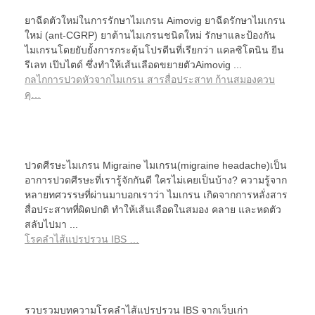
ยาฉีดตัวใหม่ในการรักษาไมเกรน Aimovig ยาฉีดรักษาไมเกรน
ใหม่ (ant-CGRP) ยาต้านไมเกรนชนิดใหม่ รักษาและป้องกัน
ไมเกรนโดยยับยั้งการกระตุ้นโปรตีนที่เรียกว่า แคลซิโตนิน ยีน
รีเลท เป๊บไตด์ ซึ่งทำให้เส้นเลือดขยายตัวAimovig ...
กลไกการปวดหัวจากไมเกรน สารสื่อประสาท ก้านสมองควบ
คุ…
ปวดศีรษะไมเกรน Migraine ไมเกรน(migraine headache)เป็น
อาการปวดศีรษะที่เรารู้จักกันดี ใครไม่เคยเป็นบ้าง? ความรู้จาก
หลายทศวรรษที่ผ่านมาบอกเราว่า ไมเกรน เกิดจากการหลั่งสาร
สื่อประสาทที่ผิดปกติ ทำให้เส้นเลือดในสมอง คลาย และหดตัว
สลับไปมา ...
โรคลำไส้แปรปรวน IBS …
รวบรวมบทความโรคลำไส้แปรปรวน IBS จากเว็บเก่า