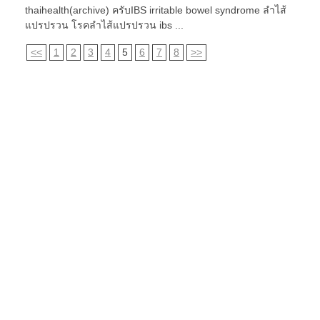
thaihealth(archive) ครับIBS irritable bowel syndrome ลำไส้
แปรปรวน โรคลำไส้แปรปรวน ibs ...
<<
1
2
3
4
5
6
7
8
>>
สุขภาพไทย
ข้อมูลสุขภาพ โดยแพทย์
CONTACT INFO