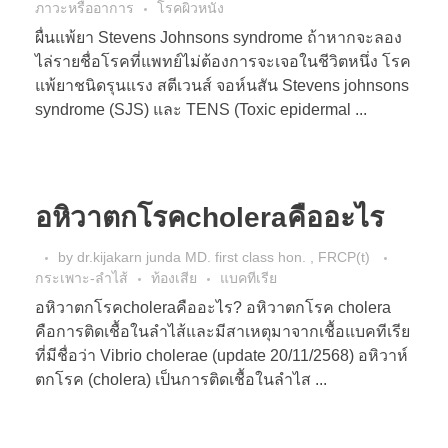
ภาวะหรืออาการ
โรคผิวหนัง
ผื่นแพ้ยา Stevens Johnsons syndrome ถ้าหากจะลอง
ไล่รายชื่อโรคที่แพทย์ไม่ต้องการจะเจอในชีวิตหนึ่ง โรค
แพ้ยาชนิดรุนแรง สตีเวนส์ จอห์นสัน Stevens johnsons
syndrome (SJS) และ TENS (Toxic epidermal ...
อหิวาตกโรคcholeraคืออะไร
by
dr.kijakarn junda MD. first class hon. , FRCP(t)
กระเพาะ-ลำไส้
ท้องเสีย
แบคทีเรีย
อหิวาตกโรคcholeraคืออะไร? อหิวาตกโรค cholera
คือการติดเชื้อในลำไส้และมีสาเหตุมาจากเชื้อแบคทีเรีย
ที่มีชื่อว่า Vibrio cholerae (update 20/11/2568) อหิวาห์
ตกโรค (cholera) เป็นการติดเชื้อในลำไส ...