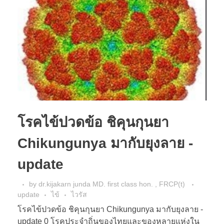
โรคไข้ปวดข้อ ชิคุนกุนยา
Chikungunya มากับยุงลาย -
update
by
dr.kijakarn junda MD. first class hon. , FRCP(t)
update
ไข้
ไวรัส
โรคไข้ปวดข้อ ชิคุนกุนยา Chikungunya มากับยุงลาย -
update 0 โรคประจำถิ่นของไทยและของหลายแห่งใน