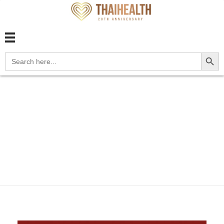
สุขภาพไทย Thaihealth
สุขภาพไทย Thaihealth
Search Button
Search
for:
Home
Blog
update
Z3A.15 15 weeks gestation of
p...
Z3A.15 15 weeks
gestation of pregnancy