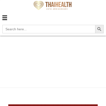
สุขภาพไทย Thaihealth
สุขภาพไทย Thaihealth
Search Button
Search
for:
Home
Blog
update
Z3A.17 17 weeks gestation of
p...
Z3A.17 17 weeks
gestation of pregnancy