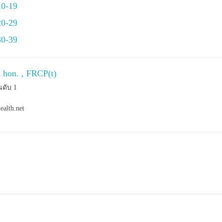
10-19
20-29
30-39
s hon. , FRCP(t)
นดับ 1
ealth.net