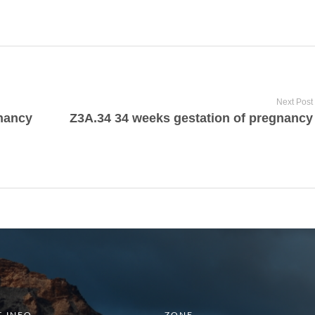
Next Post
gnancy
Z3A.34 34 weeks gestation of pregnancy
 INFO
ZONE