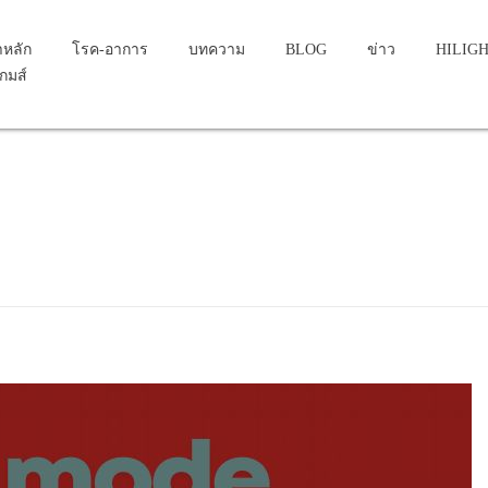
าหลัก
โรค-อาการ
บทความ
BLOG
ข่าว
HILIG
เกมส์
...
tion of pregnancy