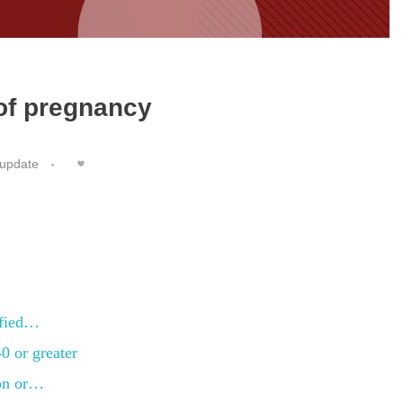
of pregnancy
update
ified…
0 or greater
ion or…