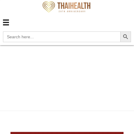
สุขภาพไทย Thaihealth
สุขภาพไทย Thaihealth
Search Button
Search
for:
Home
Blog
update
Z3A.38 38 weeks gestation of
p...
Z3A.38 38 weeks
gestation of pregnancy