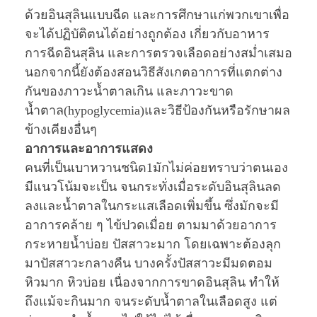
ด้วยอินสุลินแบบฉีด และการศึกษาแก่พวกเขาเพื่อ
จะได้ปฏิบัติตนได้อย่างถูกต้อง เกี่ยวกับอาหาร
การฉีดอินสุลิน และการตรวจเลือดอย่างสม่ำเสมอ
นอกจากนี้ยังต้องสอนวิธีสังเกตอาการที่แตกต่าง
กันของภาวะน้ำตาลเกิน และภาวะขาด
น้ำตาล(hypoglycemia)และวิธีป้องกันหรือรักษาผล
ข้างเคียงอื่นๆ
อาการและอาการแสดง
คนที่เป็นเบาหวานชนิด1มักไม่ค่อยทราบว่าตนเอง
มีแนวโน้มจะเป็น จนกระทั่งเมื่อระดับอินสุลินลด
ลงและน้ำตาลในกระแสเลือดเพิ่มขึ้น ซึ่งมักจะมี
อาการคล้าย ๆ ไข้ปวดเมื่อย ตามมาด้วยอาการ
กระหายน้ำบ่อย ปัสสาวะมาก โดยเฉพาะต้องลุก
มาปัสสาวะกลางคืน บางครั้งปัสสาวะมีมดตอม
หิวมาก หิวบ่อย เนื่องจากการขาดอินสุลิน ทำให้
ถึงแม้จะกินมาก จนระดับน้ำตาลในเลือดสูง แต่