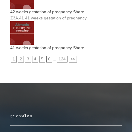
42 weeks gestation of pregnancy Share
Z3A.41 41 weeks gestation of pregnancy
41 weeks gestation of pregnancy Share
1
2
3
4
5
6
...
124
>>
สุขภาพไทย