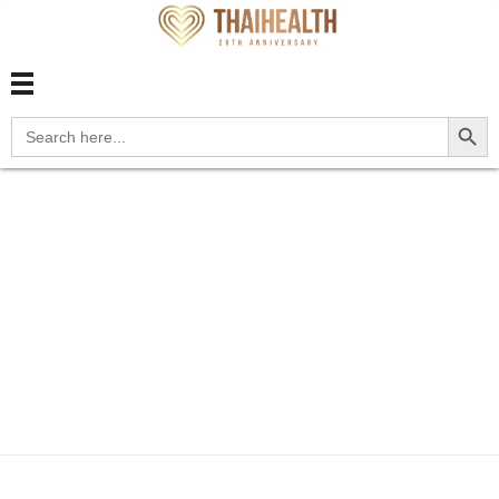
สุขภาพไทย Thaihealth
สุขภาพไทย Thaihealth
Search Button
Search
for:
Home
Blog
update
C7A.021 Malignant carcinoid
tu...
C7A.021 Malignant
carcinoid tumor of the
cecum