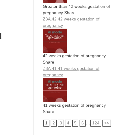
Greater than 42 weeks gestation of
pregnancy Share
Z3A.42 42 weeks gestation of
pregnancy
d
42 weeks gestation of pregnancy
Share
Z3A.41 41 weeks gestation of
pregnancy
41 weeks gestation of pregnancy
Share
1
2
3
4
5
6
...
124
>>