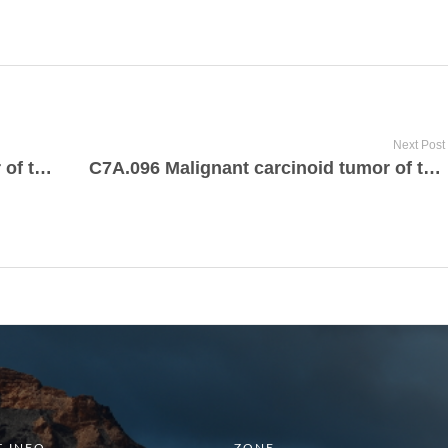
Next Post
C7A.094 Malignant carcinoid tumor of the foregut, unspecified
C7A.096 Malignant carcinoid tumor of the hindgut, unspecified
 INFO
ZONE