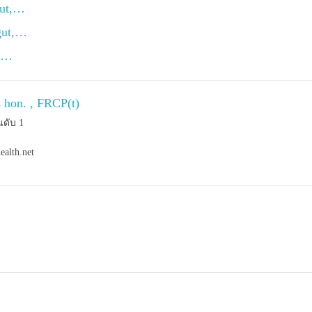
gut,…
gut,…
ll…
s hon. , FRCP(t)
นดับ 1
ealth.net