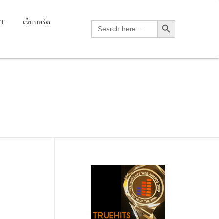
Search Button
HT
เว็บบอร์ด
Search
for:
 unspecified