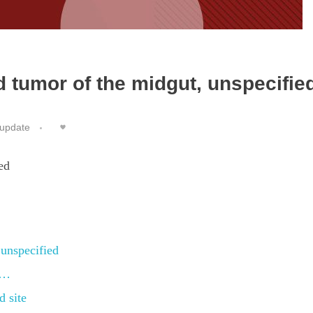
 tumor of the midgut, unspecifie
update
ed
unspecified
e…
 site