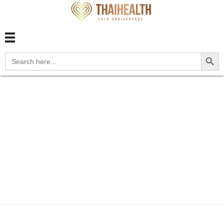
สุขภาพไทย Thaihealth
สุขภาพไทย Thaihealth
Search Button
Search
for:
Home
Blog
update
D3A.095 Benign carcinoid
tumor...
D3A.095 Benign
carcinoid tumor of the
midgut, unspecified