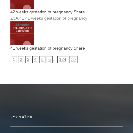
42 weeks gestation of pregnancy Share
Z3A.41 41 weeks gestation of pregnancy
41 weeks gestation of pregnancy Share
1
2
3
4
5
6
...
124
>>
สุขภาพไทย