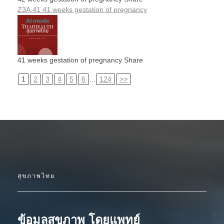
Z3A.41 41 weeks gestation of pregnancy
41 weeks gestation of pregnancy Share
1
2
3
4
5
6
...
124
>>
สุขภาพไทย
ข้อมูลสุขภาพ โดยแพทย์