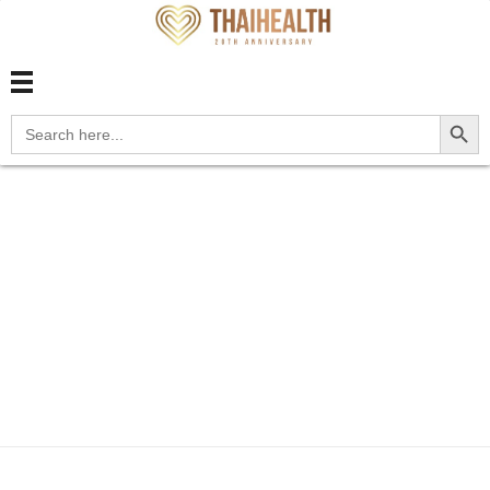
สุขภาพไทย Thaihealth
สุขภาพไทย Thaihealth
Search Button
Search
for:
Home
Blog
update
M1A.059 Idiopathic chronic
gou...
M1A.059 Idiopathic
chronic gout,
unspecified hip