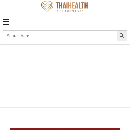
สุขภาพไทย Thaihealth
สุขภาพไทย Thaihealth
Search Button
Search
for:
Home
Blog
update
M1A.06 Idiopathic chronic
gout...
M1A.06 Idiopathic
chronic gout, knee