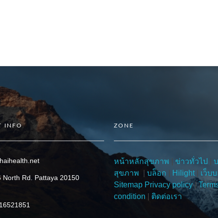
 INFO
ZONE
haihealth.net
หน้าหลักสุขภาพ
|
ข่าวทั่วไป
|
สุขภาพ
|
บล็อก
|
Hilight
|
เว็บบ
 North Rd. Pattaya 20150
Sitemap
Privacy policy
|
Term
condition
|
ติดต่อเรา
816521851