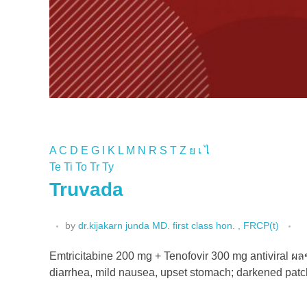
A
C
D
E
G
I
K
L
M
N
R
S
T
Z
ย
เ
ไ
Te
Ti
To
Tr
Ty
Truvada
by
dr.kijakarn junda MD. first class hon. , FRCP(t)
Emtricitabine 200 mg + Tenofovir 300 mg antiviral ผลข
diarrhea, mild nausea, upset stomach; darkened patche