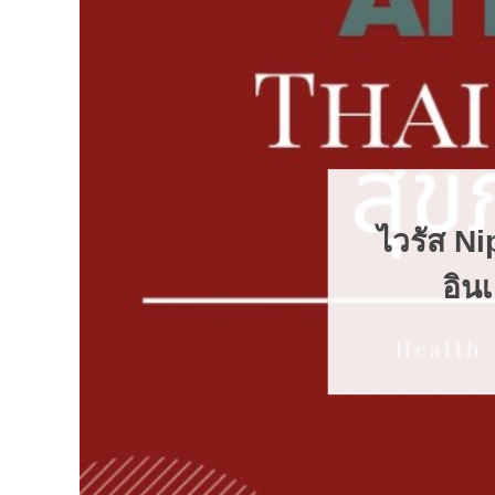
ปาห์ ระบาดใน
9 อัพเดต